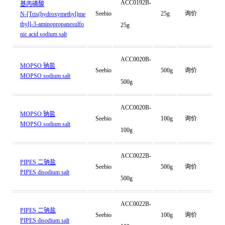
ACC0192B-
基丙磺酸
Seebio
25g
询价
N-[Tris(hydroxymethyl)me
thyl]-3-aminopropanesulfo
25g
nic acid sodium salt
ACC0020B-
MOPSO 钠盐
Seebio
500g
询价
MOPSO sodium salt
500g
ACC0020B-
MOPSO 钠盐
Seebio
100g
询价
MOPSO sodium salt
100g
ACC0022B-
PIPES 二钠盐
Seebio
500g
询价
PIPES disodium salt
500g
ACC0022B-
PIPES 二钠盐
Seebio
100g
询价
PIPES disodium salt