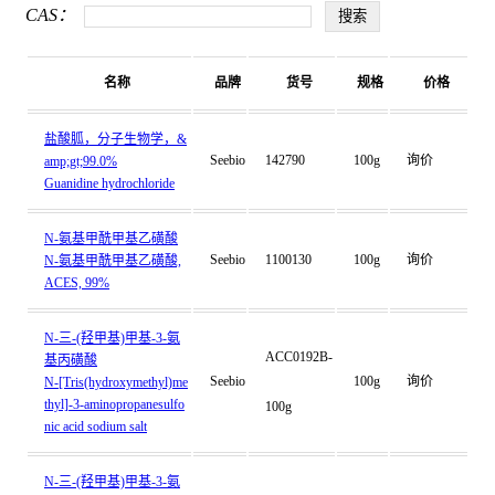
CAS：
名称
品牌
货号
规格
价格
盐酸胍，分子生物学，&
Seebio
142790
100g
询价
amp;gt;99.0%
Guanidine hydrochloride
N-氨基甲酰甲基乙磺酸
Seebio
1100130
100g
询价
N-氨基甲酰甲基乙磺酸,
ACES, 99%
N-三-(羟甲基)甲基-3-氨
ACC0192B-
基丙磺酸
Seebio
100g
询价
N-[Tris(hydroxymethyl)me
thyl]-3-aminopropanesulfo
100g
nic acid sodium salt
N-三-(羟甲基)甲基-3-氨