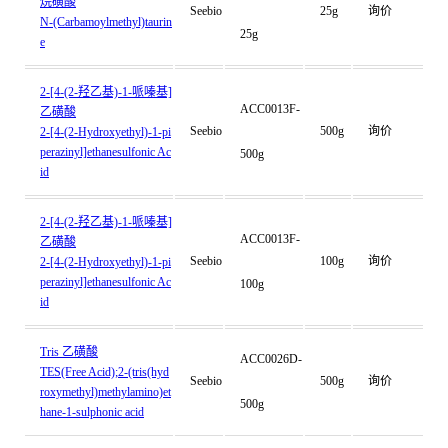
烷磺酸
Seebio
25g
询价
N-(Carbamoylmethyl)taurin
25g
e
2-[4-(2-羟乙基)-1-哌嗪基]
ACC0013F-
乙磺酸
Seebio
500g
询价
2-[4-(2-Hydroxyethyl)-1-pi
perazinyl]ethanesulfonic Ac
500g
id
2-[4-(2-羟乙基)-1-哌嗪基]
ACC0013F-
乙磺酸
Seebio
100g
询价
2-[4-(2-Hydroxyethyl)-1-pi
perazinyl]ethanesulfonic Ac
100g
id
Tris 乙磺酸
ACC0026D-
TES(Free Acid);2-(tris(hyd
Seebio
500g
询价
roxymethyl)methylamino)et
500g
hane-1-sulphonic acid