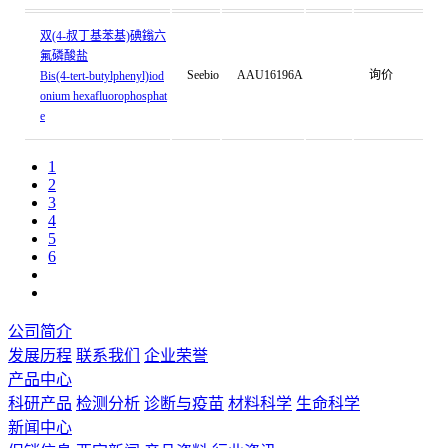
双(4-叔丁基苯基)碘鎓六
氟磷酸盐
Seebio
AAU16196A
询价
Bis(4-tert-butylphenyl)iod
onium hexafluorophosphat
e
1
2
3
4
5
6
公司简介
发展历程
联系我们
企业荣誉
产品中心
科研产品
检测分析
诊断与疫苗
材料科学
生命科学
新闻中心