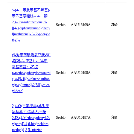
5-(4-二苯胺苯基乙烯基)-
苯乙基恶唑烷-2,4-二酮
2,4-Oxazolidinedione, 5-
Seebio
AAU16199A
询价
[[4- (diphenylamino)pheny
l]methylene]- 3-(2-phenyle
thyl)-
(5-对甲苯磺酰氧亚胺-5H
-噻吩-2- 亚基）-（4-甲
氧基苯基）-乙腈
Seebio
AAU16198A
询价
p-methoxyphenylacetonitril
e, a-[5- [[(p-toluene sulfon
yl)oxy]imino]-2(5H)-thien
ylidene]
2,4-双(三氯甲基)-6-对甲
氧基苯 乙烯基-S-三嗪
Seebio
AAU16197A
询价
2-[2-(4-Methoxyphenyl-2-
yl)vinyl]-4,6-bis(trichloro
methyl)1,3,5- triazine