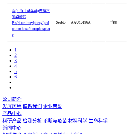
双(4-叔丁基苯基)碘鎓六
氟磷酸盐
Seebio
AAU16196A
询价
Bis(4-tert-butylphenyl)iod
onium hexafluorophosphat
e
1
2
3
4
5
6
公司简介
发展历程
联系我们
企业荣誉
产品中心
科研产品
检测分析
诊断与疫苗
材料科学
生命科学
新闻中心