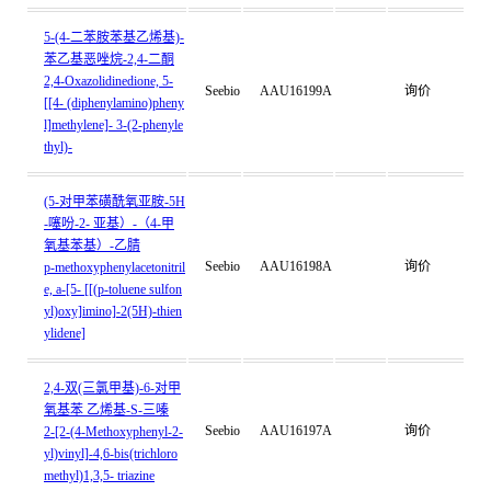
5-(4-二苯胺苯基乙烯基)-
苯乙基恶唑烷-2,4-二酮
2,4-Oxazolidinedione, 5-
Seebio
AAU16199A
询价
[[4- (diphenylamino)pheny
l]methylene]- 3-(2-phenyle
thyl)-
(5-对甲苯磺酰氧亚胺-5H
-噻吩-2- 亚基）-（4-甲
氧基苯基）-乙腈
Seebio
AAU16198A
询价
p-methoxyphenylacetonitril
e, a-[5- [[(p-toluene sulfon
yl)oxy]imino]-2(5H)-thien
ylidene]
2,4-双(三氯甲基)-6-对甲
氧基苯 乙烯基-S-三嗪
Seebio
AAU16197A
询价
2-[2-(4-Methoxyphenyl-2-
yl)vinyl]-4,6-bis(trichloro
methyl)1,3,5- triazine