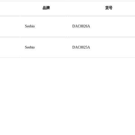
品牌
货号
Seebio
DAC0026A
Seebio
DAC0025A