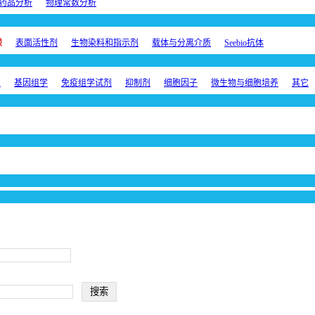
药品分析
物理常数分析
酸
表面活性剂
生物染料和指示剂
载体与分离介质
Seebio抗体
剂
基因组学
免疫组学试剂
抑制剂
细胞因子
微生物与细胞培养
其它