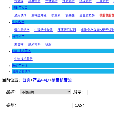
预处理
标准物质
色谱分析
食品分析
环境分析
工业分析
诊断与疫苗
通用试剂
生物缓冲液
抗生素
氨基酸
蛋白质及酶
核苷核苷
生命科学
蛋白质组学
生理活性物质
疾病研究试剂
成像/化学发光&荧光试
材料科学
聚合物
纳米材料
树脂
CRO技术服务
生物技术服务
医药中间体
合成功能试剂
当前位置：
首页
>
产品中心
>
核苷核苷酸
品牌：
货号：
名称：
CAS：