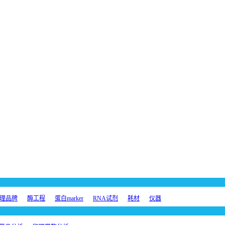
理品牌
酶工程
蛋白marker
RNA试剂
耗材
仪器