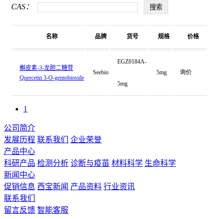
CAS：
名称
品牌
货号
规格
价格
EGZ0184A-
槲皮素-3-龙胆二糖苷
Seebio
5mg
询价
Quercetin 3-O-gentobioside
5mg
1
公司简介
发展历程
联系我们
企业荣誉
产品中心
科研产品
检测分析
诊断与疫苗
材料科学
生命科学
新闻中心
促销信息
西宝新闻
产品资料
行业资讯
联系我们
留言反馈
智能客服