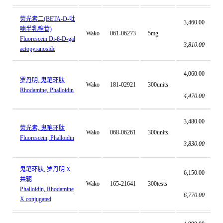
荧光素二(BETA-D-吡
3,460.00
喃半乳糖苷)
Wako
061-06273
5mg
Fluorescein Di-β-D-gal
3,810.00
actopyranoside
4,060.00
罗丹明, 鬼笔环肽
Wako
181-02921
300units
Rhodamine, Phalloidin
4,470.00
3,480.00
荧光素, 鬼笔环肽
Wako
068-06261
300units
Fluorescein, Phalloidin
3,830.00
鬼笔环肽, 罗丹明 X
6,150.00
共轭
Wako
165-21641
300tests
Phalloidin, Rhodamine
6,770.00
X conjugated