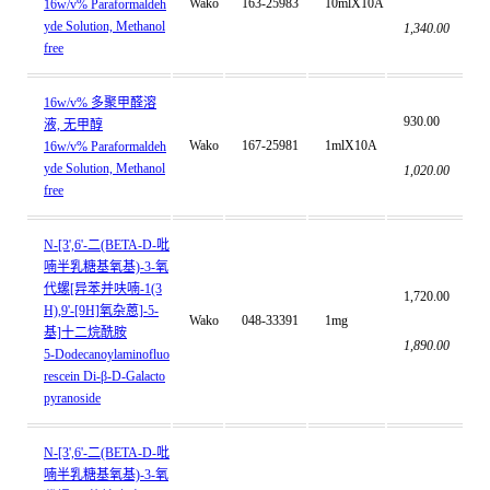
Wako
163-25983
10mlX10A
16w/v% Paraformaldeh
yde Solution, Methanol
1,340.00
free
16w/v% 多聚甲醛溶
930.00
液, 无甲醇
Wako
167-25981
1mlX10A
16w/v% Paraformaldeh
yde Solution, Methanol
1,020.00
free
N-[3',6'-二(BETA-D-吡
喃半乳糖基氧基)-3-氧
代螺[异苯并呋喃-1(3
1,720.00
H),9'-[9H]氧杂蒽]-5-
Wako
048-33391
1mg
基]十二烷酰胺
1,890.00
5-Dodecanoylaminofluo
rescein Di-β-D-Galacto
pyranoside
N-[3',6'-二(BETA-D-吡
喃半乳糖基氧基)-3-氧