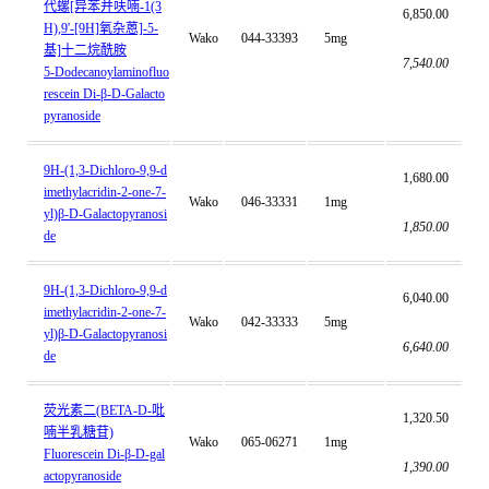
代螺[异苯并呋喃-1(3
6,850.00
H),9'-[9H]氧杂蒽]-5-
Wako
044-33393
5mg
基]十二烷酰胺
7,540.00
5-Dodecanoylaminofluo
rescein Di-β-D-Galacto
pyranoside
9H-(1,3-Dichloro-9,9-d
1,680.00
imethylacridin-2-one-7-
Wako
046-33331
1mg
yl)β-D-Galactopyranosi
1,850.00
de
9H-(1,3-Dichloro-9,9-d
6,040.00
imethylacridin-2-one-7-
Wako
042-33333
5mg
yl)β-D-Galactopyranosi
6,640.00
de
荧光素二(BETA-D-吡
1,320.50
喃半乳糖苷)
Wako
065-06271
1mg
Fluorescein Di-β-D-gal
1,390.00
actopyranoside