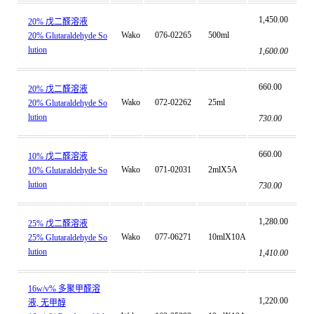
1,450.00
20% 戊二醛溶液
Wako
076-02265
500ml
20% Glutaraldehyde So
lution
1,600.00
660.00
20% 戊二醛溶液
Wako
072-02262
25ml
20% Glutaraldehyde So
lution
730.00
660.00
10% 戊二醛溶液
Wako
071-02031
2mlX5A
10% Glutaraldehyde So
lution
730.00
1,280.00
25% 戊二醛溶液
Wako
077-06271
10mlX10A
25% Glutaraldehyde So
lution
1,410.00
16w/v% 多聚甲醛溶
1,220.00
液, 无甲醇