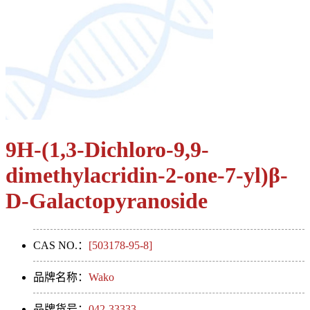
9H-(1,3-Dichloro-9,9-
dimethylacridin-2-one-7-yl)β-
D-Galactopyranoside
CAS NO.：
[503178-95-8]
品牌名称：
Wako
品牌货号：
042-33333