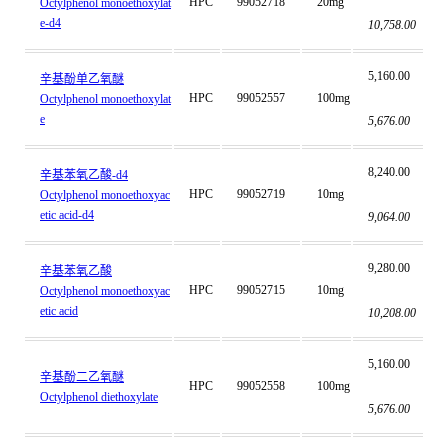
HPC
99052718
20mg
Octylphenol monoethoxylat
e-d4
10,758.00
5,160.00
辛基酚单乙氧醚
HPC
99052557
100mg
Octylphenol monoethoxylat
e
5,676.00
8,240.00
辛基苯氧乙酸-d4
HPC
99052719
10mg
Octylphenol monoethoxyac
etic acid-d4
9,064.00
9,280.00
辛基苯氧乙酸
HPC
99052715
10mg
Octylphenol monoethoxyac
etic acid
10,208.00
5,160.00
辛基酚二乙氧醚
HPC
99052558
100mg
Octylphenol diethoxylate
5,676.00