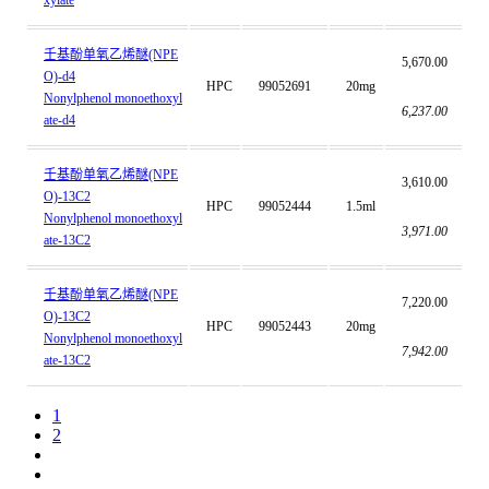
xylate
壬基酚单氧乙烯醚(NPE
5,670.00
O)-d4
HPC
99052691
20mg
Nonylphenol monoethoxyl
6,237.00
ate-d4
壬基酚单氧乙烯醚(NPE
3,610.00
O)-13C2
HPC
99052444
1.5ml
Nonylphenol monoethoxyl
3,971.00
ate-13C2
壬基酚单氧乙烯醚(NPE
7,220.00
O)-13C2
HPC
99052443
20mg
Nonylphenol monoethoxyl
7,942.00
ate-13C2
1
2