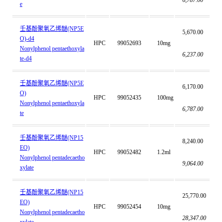
6,787.00
e
壬基酚聚氧乙烯醚(NP5E
5,670.00
O)-d4
HPC
99052693
10mg
Nonylphenol pentaethoxyla
6,237.00
te-d4
壬基酚聚氧乙烯醚(NP5E
6,170.00
O)
HPC
99052435
100mg
Nonylphenol pentaethoxyla
6,787.00
te
壬基酚聚氧乙烯醚(NP15
8,240.00
EO)
HPC
99052482
1.2ml
Nonylphenol pentadecaetho
9,064.00
xylate
壬基酚聚氧乙烯醚(NP15
25,770.00
EO)
HPC
99052454
10mg
Nonylphenol pentadecaetho
28,347.00