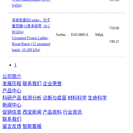
709.28
0 kDa)
未染色蛋白Ladder，分子
量范围(12条未染带, 10-2
718.00
00 kDa)
Seebio
DAC0001A
500μL
Unstained Protein Ladder,
740.21
Broad Range (12 unstained
bands, 10-200 kDa)
1
公司简介
发展历程
联系我们
企业荣誉
产品中心
科研产品
检测分析
诊断与疫苗
材料科学
生命科学
新闻中心
促销信息
西宝新闻
产品资料
行业资讯
联系我们
留言反馈
智能客服