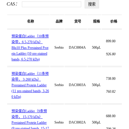
CAS：
名称
品牌
货号
规格
价格
预染蛋白Ladder（10条预
899.00
染带，6.5-270 kDa）
Seebio
DAC0004A
500μL
Blu10 Plus Prestained Prot
ein Ladder (10 pre-stained
926.80
bands, 6.5-270 kDa)
预染蛋白Ladder（11条预
738.00
染带， 3-260 kDa）
Seebio
DAC0003A
500μL
Prestained Protein Ladder
(11 pre-stained bands, 3-26
760.82
0 kDa)
预染蛋白Ladder（9条预
688.00
染带， 15-170 kDa）
Seebio
DAC0002A
500μL
Prestained Protein Ladder
(9 pre-stained bands, 15-17