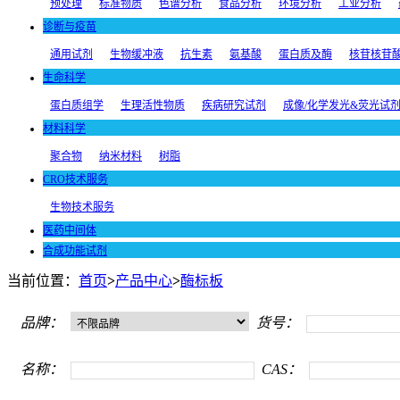
预处理
标准物质
色谱分析
食品分析
环境分析
工业分析
诊断与疫苗
通用试剂
生物缓冲液
抗生素
氨基酸
蛋白质及酶
核苷核苷
生命科学
蛋白质组学
生理活性物质
疾病研究试剂
成像/化学发光&荧光试
材料科学
聚合物
纳米材料
树脂
CRO技术服务
生物技术服务
医药中间体
合成功能试剂
当前位置：
首页
>
产品中心
>
酶标板
品牌：
货号：
名称：
CAS：