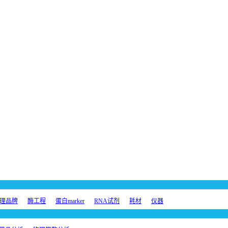
理品牌
酶工程
蛋白marker
RNA试剂
耗材
仪器