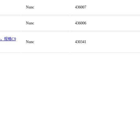
Nunc
436007
Nunc
436006
m，规格C9
Nunc
430341