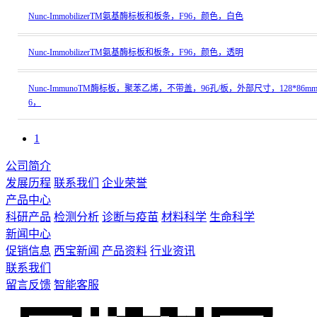
Nunc-ImmobilizerTM氨基酶标板和板条，F96，颜色，白色
Nunc-ImmobilizerTM氨基酶标板和板条，F96，颜色，透明
Nunc-ImmunoTM酶标板，聚苯乙烯，不带盖，96孔/板，外部尺寸，128*86m
6，
1
公司简介
发展历程
联系我们
企业荣誉
产品中心
科研产品
检测分析
诊断与疫苗
材料科学
生命科学
新闻中心
促销信息
西宝新闻
产品资料
行业资讯
联系我们
留言反馈
智能客服