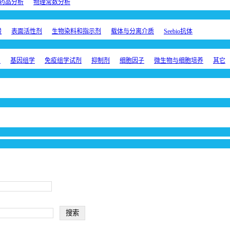
药品分析
物理常数分析
酸
表面活性剂
生物染料和指示剂
载体与分离介质
Seebio抗体
剂
基因组学
免疫组学试剂
抑制剂
细胞因子
微生物与细胞培养
其它