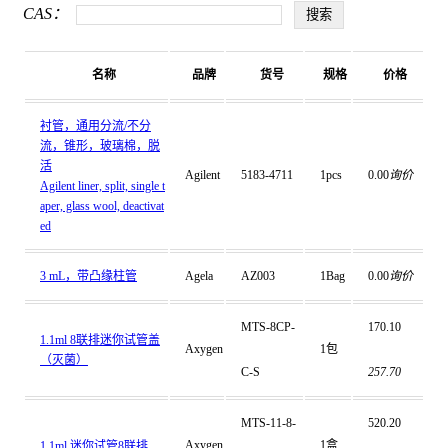
CAS：
名称
品牌
货号
规格
价格
衬管，通用分流/不分
流，锥形，玻璃棉，脱
活
Agilent
5183-4711
1pcs
0.00
询价
Agilent liner, split, single t
aper, glass wool, deactivat
ed
3 mL，带凸缘柱管
Agela
AZ003
1Bag
0.00
询价
MTS-8CP-
170.10
1.1ml 8联排迷你试管盖
Axygen
1包
（灭菌）
C-S
257.70
MTS-11-8-
520.20
Axygen
1盒
1.1ml 迷你试管8联排