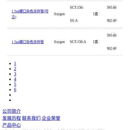
SCT-150-
595.60
1.5ml螺口杂色冻存管(可
Axygen
1盒
立)
SS-A
902.40
595.60
Axygen
SCT-150-A
1盒
1.5ml螺口杂色冻存管
902.40
1
2
3
4
5
6
公司简介
发展历程
联系我们
企业荣誉
产品中心