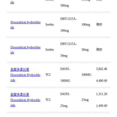
ide
500mg
DBY1215A-
Doxorubicin hydrochlor
Seebio
100mg
询价
ide
100mg
DBY1215A-
Doxorubicin hydrochlor
Seebio
50mg
询价
ide
50mg
D4193-
3,942.40
盐酸多柔比星
TCI
100MG
Doxorubicin Hydrochlo
ride
100MG
4,480.00
D4193-
1,311.20
盐酸多柔比星
TCI
25mg
Doxorubicin Hydrochlo
ride
25mg
1,490.00