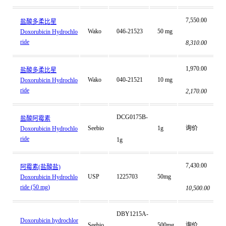
7,550.00
盐酸多柔比星
Wako
046-21523
50 mg
Doxorubicin Hydrochlo
ride
8,310.00
1,970.00
盐酸多柔比星
Wako
040-21521
10 mg
Doxorubicin Hydrochlo
ride
2,170.00
DCG0175B-
盐酸阿霉素
Seebio
1g
询价
Doxorubicin Hydrochlo
ride
1g
7,430.00
阿霉素(盐酸盐)
USP
1225703
50mg
Doxorubicin Hydrochlo
ride (50 mg)
10,500.00
DBY1215A-
Doxorubicin hydrochlor
Seebio
500mg
询价