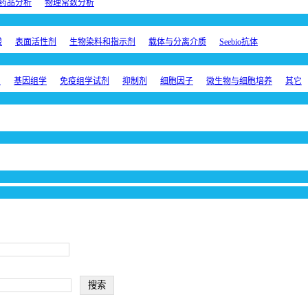
药品分析
物理常数分析
酸
表面活性剂
生物染料和指示剂
载体与分离介质
Seebio抗体
剂
基因组学
免疫组学试剂
抑制剂
细胞因子
微生物与细胞培养
其它