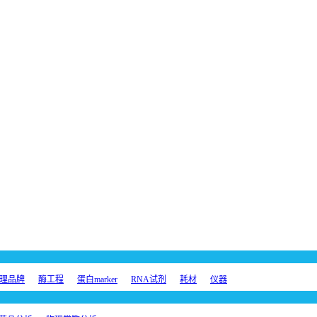
理品牌
酶工程
蛋白marker
RNA试剂
耗材
仪器