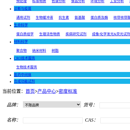
预处理
标准物质
色谱分析
食品分析
环境分析
工业分析
诊断与疫苗
通用试剂
生物缓冲液
抗生素
氨基酸
蛋白质及酶
核苷核苷
生命科学
蛋白质组学
生理活性物质
疾病研究试剂
成像/化学发光&荧光试
材料科学
聚合物
纳米材料
树脂
CRO技术服务
生物技术服务
医药中间体
合成功能试剂
当前位置：
首页
>
产品中心
>
密度标准
品牌：
货号：
名称：
CAS：