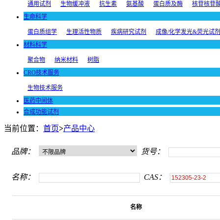
通用试剂
生物缓冲液
抗生素
氨基酸
蛋白质及酶
核苷核苷
生命科学
蛋白质组学
生理活性物质
疾病研究试剂
成像/化学发光&荧光试
材料科学
聚合物
纳米材料
树脂
CRO技术服务
生物技术服务
医药中间体
合成功能试剂
当前位置：
首页
>
产品中心
品牌：
货号：
名称：
CAS：
名称