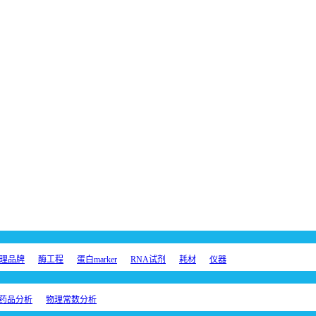
理品牌
酶工程
蛋白marker
RNA试剂
耗材
仪器
药品分析
物理常数分析