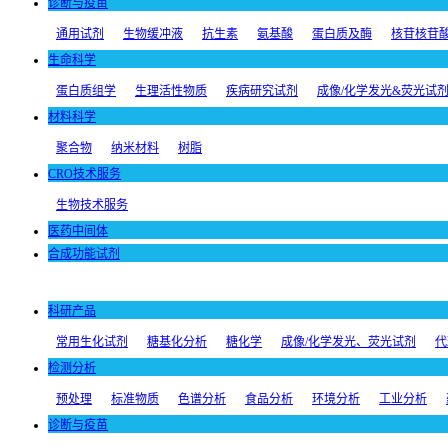
诊断与疫苗
通用试剂
生物缓冲液
抗生素
氨基酸
蛋白质及酶
核苷核苷
生命科学
蛋白质组学
生理活性物质
疾病研究试剂
成像/化学发光&荧光试
材料科学
聚合物
纳米材料
树脂
CRO技术服务
生物技术服务
医药中间体
合成功能试剂
科研产品
常用生化试剂
糖基化分析
糖化学
成像/化学发光、荧光试剂
代
检测分析
预处理
标准物质
色谱分析
食品分析
环境分析
工业分析
诊断与疫苗