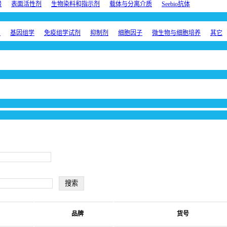
酸
表面活性剂
生物染料和指示剂
载体与分离介质
Seebio抗体
剂
基因组学
免疫组学试剂
抑制剂
细胞因子
微生物与细胞培养
其它
品牌
货号