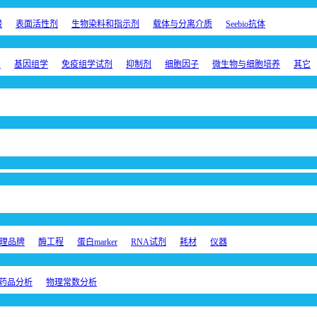
酸
表面活性剂
生物染料和指示剂
载体与分离介质
Seebio抗体
剂
基因组学
免疫组学试剂
抑制剂
细胞因子
微生物与细胞培养
其它
理品牌
酶工程
蛋白marker
RNA试剂
耗材
仪器
药品分析
物理常数分析