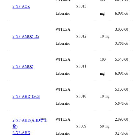
NF013
2-NP-AOZ
Laborator
mg
6,094.00
WITEGA
3,060.00
NF012
10 mg
2-NP-AMOZ-D5
Laborator
3,366.00
WITEGA
100
5,540.00
NF011
2-NP-AMOZ
Laborator
mg
6,094.00
WITEGA
5,160.00
NF010
10 mg
2-NP-AHD-13C3
Laborator
5,676.00
WITEGA
2,890.00
2-NP-AHD(AHD衍生
NF009
50 mg
物)
2-NP-AHD
Laborator
3,179.00