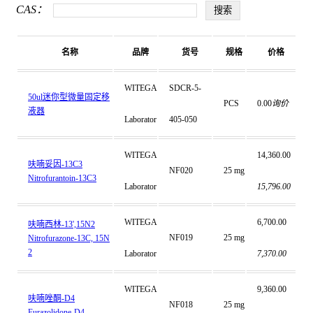
CAS：
名称
品牌
货号
规格
价格
WITEGA
SDCR-5-
50ul迷你型微量固定移
PCS
0.00
询价
液器
Laborator
405-050
WITEGA
14,360.00
呋喃妥因-13C3
NF020
25 mg
Nitrofurantoin-13C3
Laborator
15,796.00
WITEGA
6,700.00
呋喃西林-13',15N2
NF019
25 mg
Nitrofurazone-13C, 15N
2
Laborator
7,370.00
WITEGA
9,360.00
呋喃唑酮-D4
NF018
25 mg
Furazolidone-D4