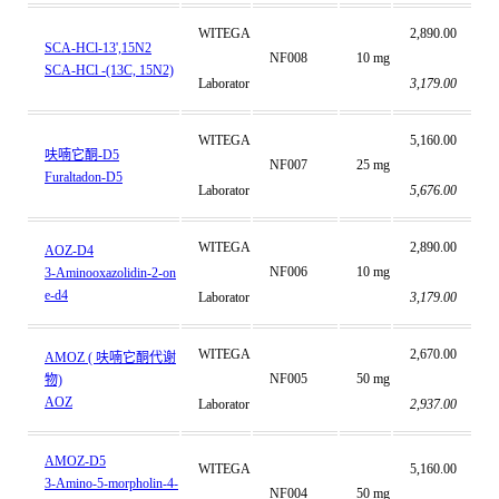
WITEGA
2,890.00
SCA-HCl-13',15N2
NF008
10 mg
SCA-HCl -(13C, 15N2)
Laborator
3,179.00
WITEGA
5,160.00
呋喃它酮-D5
NF007
25 mg
Furaltadon-D5
Laborator
5,676.00
WITEGA
2,890.00
AOZ-D4
NF006
10 mg
3-Aminooxazolidin-2-on
e-d4
Laborator
3,179.00
WITEGA
2,670.00
AMOZ ( 呋喃它酮代谢
NF005
50 mg
物)
AOZ
Laborator
2,937.00
AMOZ-D5
WITEGA
5,160.00
3-Amino-5-morpholin-4-
NF004
50 mg