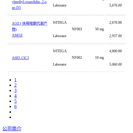
ylmethyl-oxazolidin- 2-o
Laborator
5,676.00
ne-D5
WITEGA
2,670.00
AOZ ( 呋喃唑酮代谢产
NF003
50 mg
物)
AMOZ
Laborator
2,937.00
WITEGA
4,600.00
NF002
10 mg
AHD-13C3
Laborator
5,060.00
1
2
3
4
5
6
公司简介