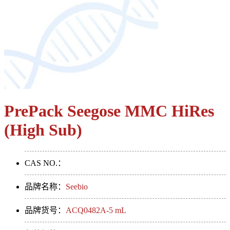
PrePack Seegose MMC HiRes
(High Sub)
CAS NO.：
品牌名称：
Seebio
品牌货号：
ACQ0482A-5 mL