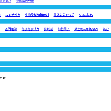
药品分析
物理常数分析
酸
表面活性剂
生物染料和指示剂
载体与分离介质
Seebio抗体
剂
基因组学
免疫组学试剂
抑制剂
细胞因子
微生物与细胞培养
其它
tase