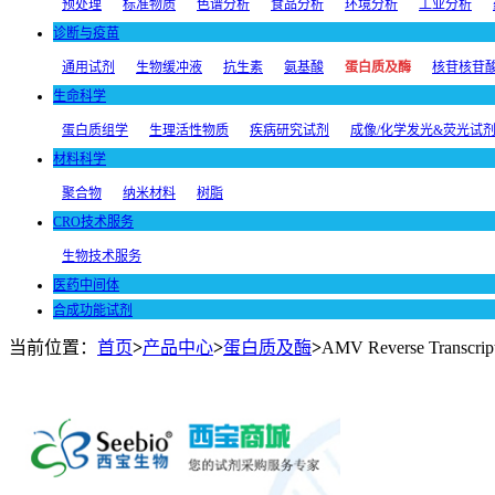
预处理
标准物质
色谱分析
食品分析
环境分析
工业分析
诊断与疫苗
通用试剂
生物缓冲液
抗生素
氨基酸
蛋白质及酶
核苷核苷
生命科学
蛋白质组学
生理活性物质
疾病研究试剂
成像/化学发光&荧光试
材料科学
聚合物
纳米材料
树脂
CRO技术服务
生物技术服务
医药中间体
合成功能试剂
当前位置：
首页
>
产品中心
>
蛋白质及酶
>
AMV Reverse Transcrip