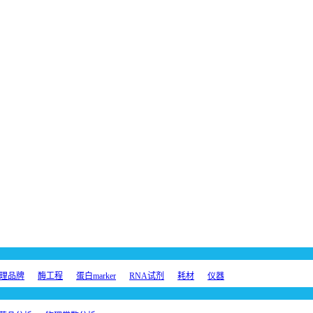
理品牌
酶工程
蛋白marker
RNA试剂
耗材
仪器