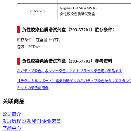
Negative Gel Stain MS Kit
293-57701
负性胶染色质谱试剂盒
负性胶染色质谱试剂盒（293-57701）贮存条件：
贮存条件：在室温下保存。
包装：20Tests
负性胶染色质谱试剂盒（293-57701）参考资料
ネガティブ染色、ポンソー染色、アミドブラック染色用の製品です
【テクニカルレポート】電気泳動ゲルのネガティブ染色からウエスタンブ
キットの染色応用例
关联商品
公司简介
发展历程
联系我们
企业荣誉
产品中心