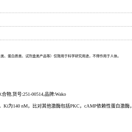
素类、蛋白质类、试剂盒类产品等）仅限用于科学研究用途，不得作用于人体。
合物,货号:251-00514,品牌:Wako
)抑制剂，Ki为140 nM，比对其他激酶包括PKC，cAMP依赖性蛋白激