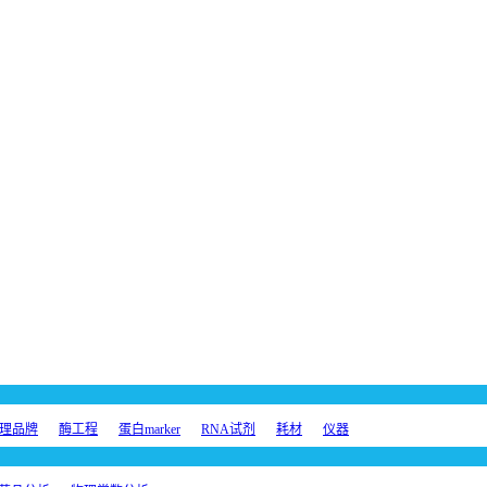
理品牌
酶工程
蛋白marker
RNA试剂
耗材
仪器