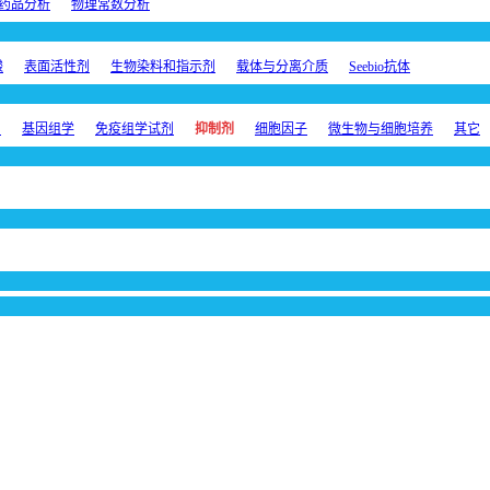
药品分析
物理常数分析
酸
表面活性剂
生物染料和指示剂
载体与分离介质
Seebio抗体
剂
基因组学
免疫组学试剂
抑制剂
细胞因子
微生物与细胞培养
其它