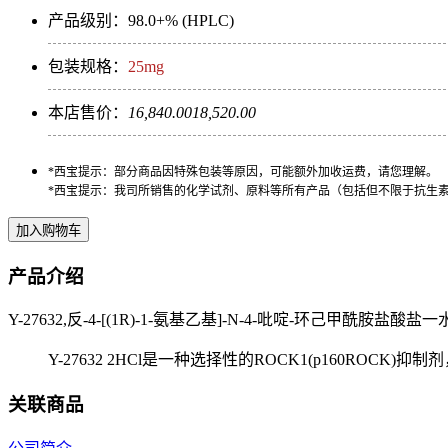
产品级别：98.0+% (HPLC)
包装规格：
25mg
本店售价：
16,840.00
18,520.00
*西宝提示：部分商品因特殊包装等原因，可能额外加收运费，请您理解。
*西宝提示：我司所销售的化学试剂、原料等所有产品（包括但不限于抗生
产品介绍
Y-27632,反-4-[(1R)-1-氨基乙基]-N-4-吡啶-环己甲酰胺盐酸盐一水
Y-27632 2HCl是一种选择性的ROCK1(p160ROCK
关联商品