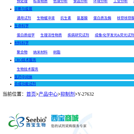
预处理
标准物质
色谱分析
食品分析
环境分析
工业分析
诊断与疫苗
通用试剂
生物缓冲液
抗生素
氨基酸
蛋白质及酶
核苷核苷
生命科学
蛋白质组学
生理活性物质
疾病研究试剂
成像/化学发光&荧光试
材料科学
聚合物
纳米材料
树脂
CRO技术服务
生物技术服务
医药中间体
合成功能试剂
当前位置：
首页
>
产品中心
>
抑制剂
>
Y-27632