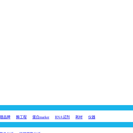
理品牌
酶工程
蛋白marker
RNA试剂
耗材
仪器