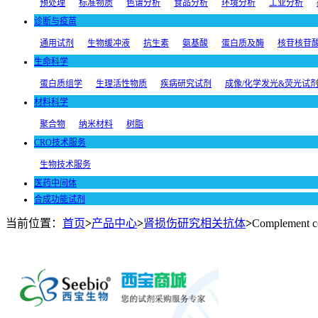
预处理
标准物质
色谱分析
食品分析
环境分析
工业分析
诊断与疫苗
通用试剂
生物缓冲液
抗生素
氨基酸
蛋白质及酶
核苷核苷
生命科学
蛋白质组学
生理活性物质
疾病研究试剂
成像/化学发光&荧光试
材料科学
聚合物
纳米材料
树脂
CRO技术服务
生物技术服务
医药中间体
合成功能试剂
当前位置：
首页
>
产品中心
>
肾损伤研究相关抗体
>
Complement co