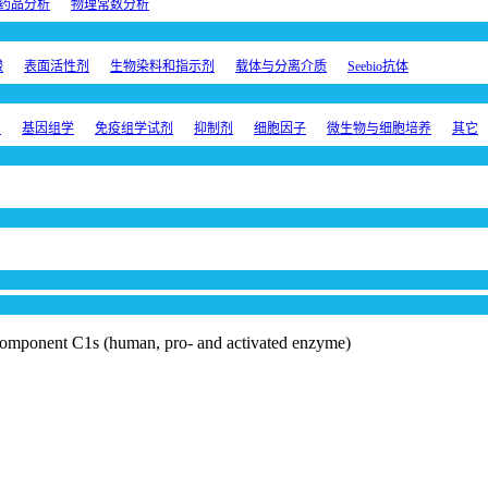
药品分析
物理常数分析
酸
表面活性剂
生物染料和指示剂
载体与分离介质
Seebio抗体
剂
基因组学
免疫组学试剂
抑制剂
细胞因子
微生物与细胞培养
其它
mponent C1s (human, pro- and activated enzyme)