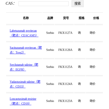
CAS：
名称
品牌
货号
规格
价格
Labetuzumab govitecan
Seebio
FKX1127A
询
询价
（靶点：CEACAM5）
Sacituzumab govitecan（靶
Seebio
FKX1126A
询
询价
点：Trop2）
Serclutamab talirine（靶
Seebio
FKX1125A
询
询价
点：EGFR）
Vadastuximab talirine（靶
Seebio
FKX1124A
询
询价
点：CD33）
Loncastuximab tesirine
Seebio
FKX1123A
询
询价
（靶点：CD19）