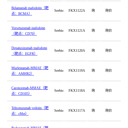
Belantamab mafodotin（靶
Seebio
FKX1122A
询
询价
点：BCMA）
Vorsetuzumab mafodotin
Seebio
FKX1121A
询
询价
（靶点：CD70）
Depatuxizumab mafodotin
Seebio
FKX1120A
询
询价
（靶点：EGFR）
Murlentamab-MMAE（靶
Seebio
FKX1119A
询
询价
点：AMHR2）
Carotuximab-MMAE（靶
Seebio
FKX1118A
询
询价
点：CD105）
Telisotuzumab vedotin（靶
Seebio
FKX1117A
询
询价
点：cMet）