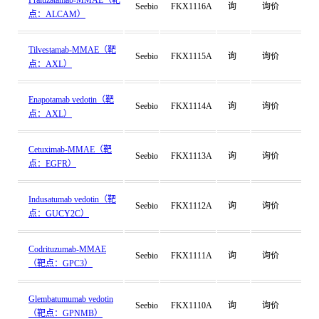
Praluzatamab-MMAE（靶
Seebio
FKX1116A
询
询价
点：ALCAM）
Tilvestamab-MMAE（靶
Seebio
FKX1115A
询
询价
点：AXL）
Enapotamab vedotin（靶
Seebio
FKX1114A
询
询价
点：AXL）
Cetuximab-MMAE（靶
Seebio
FKX1113A
询
询价
点：EGFR）
Indusatumab vedotin（靶
Seebio
FKX1112A
询
询价
点：GUCY2C）
Codrituzumab-MMAE
Seebio
FKX1111A
询
询价
（靶点：GPC3）
Glembatumumab vedotin
Seebio
FKX1110A
询
询价
（靶点：GPNMB）