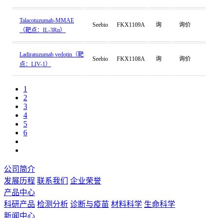
Talacotuzumab-MMAE
Seebio
FKX1109A
询
询价
（靶点：IL-3Rα）
Ladiratuzumab vedotin（靶
Seebio
FKX1108A
询
询价
点：LIV-1）
1
2
3
4
5
6
公司简介
发展历程
联系我们
企业荣誉
产品中心
科研产品
检测分析
诊断与疫苗
材料科学
生命科学
新闻中心