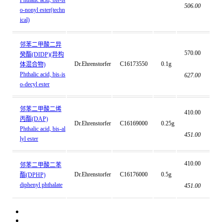
Phthalic acid, bis-is
506.00
o-nonyl ester(techn
ical)
邻苯二甲酸二异
570.00
癸酯(DIDP)(异构
Dr.Ehrenstorfer
C16173550
0.1g
体混合物)
Phthalic acid, bis-is
627.00
o-decyl ester
邻苯二甲酸二烯
410.00
丙酯(DAP)
Dr.Ehrenstorfer
C16169000
0.25g
Phthalic acid, bis-al
451.00
lyl ester
410.00
邻苯二甲酸二苯
Dr.Ehrenstorfer
C16176000
0.5g
酯(DPHP)
diphenyl phthalate
451.00