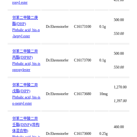
451.00
ropyl ester
邻苯二甲酸二庚
500.00
酯(DHP)
Dr.Ehrenstorfer
C16173100
0.1g
Phthalic acid, bis-n
550.00
-heptyl ester
邻苯二甲酸二异
500.00
丙酯(DIPRP)
Dr.Ehrenstorfer
C16173700
0.1g
Phthalic acid, bis-is
550.00
opropylester
邻苯二甲酸二异
1,270.00
戊酯(DIPP)
Dr.Ehrenstorfer
C16173680
10mg
Phthalic acid, bis-is
1,397.00
o-pentyl ester
邻苯二甲酸二异
壬酯(DINP)(异构
460.00
体混合物)
Dr.Ehrenstorfer
C16173600
0.25g