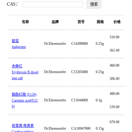
CAS：
名称
品牌
货号
规格
价格
510.00
靛蓝
Dr.Ehrenstorfer
C14289000
0.25g
Indigotine
561.00
460.00
赤藓红
Dr.Ehrenstorfer
C13205000
0.25g
Erythrosin B disod
ium salt
506.00
490.00
胭脂红酸 (E120)
Dr.Ehrenstorfer
C11044000
0.1g
Carminic acid(E12
0)
539.00
670.00
斑蝥黄/角黄素
Dr.Ehrenstorfer
CA10947000
0.15g
Canthaxanthine