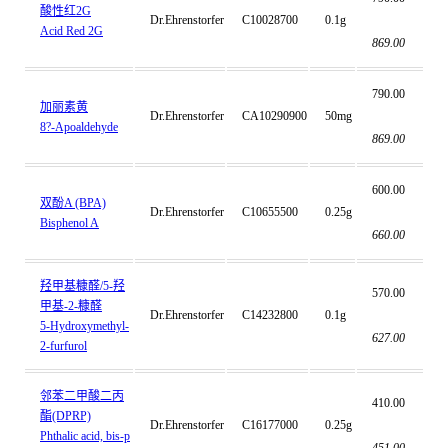
酸性红2G
Dr.Ehrenstorfer
C10028700
0.1g
Acid Red 2G
869.00
790.00
加丽素黄
Dr.Ehrenstorfer
CA10290900
50mg
8?-Apoaldehyde
869.00
600.00
双酚A (BPA)
Dr.Ehrenstorfer
C10655500
0.25g
Bisphenol A
660.00
羟甲基糠醛/5-羟
570.00
甲基-2-糠醛
Dr.Ehrenstorfer
C14232800
0.1g
5-Hydroxymethyl-
627.00
2-furfurol
邻苯二甲酸二丙
410.00
酯(DPRP)
Dr.Ehrenstorfer
C16177000
0.25g
Phthalic acid, bis-p