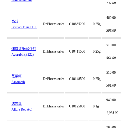
737.00
460.00
亮蓝
Dr.Ehrenstorfer
C10665200
0.25g
Brilliant Blue FCF
506.00
510.00
偶氮红质/酸性红
Dr.Ehrenstorfer
C10411500
0.25g
Azorubin(E122)
561.00
510.00
苋菜红
Dr.Ehrenstorfer
C10148500
0.25g
Amaranth
561.00
940.00
诱惑红
Dr.Ehrenstorfer
C10125000
0.1g
Allura Red AC
1,034.00
790.00