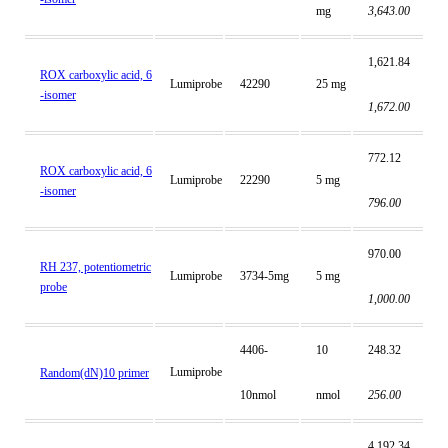
mg
3,643.00
1,621.84
ROX carboxylic acid, 6
Lumiprobe
42290
25 mg
-isomer
1,672.00
772.12
ROX carboxylic acid, 6
Lumiprobe
22290
5 mg
-isomer
796.00
970.00
RH 237, potentiometric
Lumiprobe
3734-5mg
5 mg
probe
1,000.00
4406-
10
248.32
Lumiprobe
Random(dN)10 primer
10nmol
nmol
256.00
4,192.34