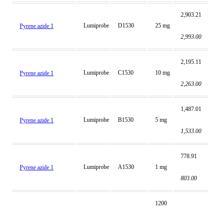
2,903.21
Lumiprobe
D1530
25 mg
Pyrene azide 1
2,993.00
2,195.11
Lumiprobe
C1530
10 mg
Pyrene azide 1
2,263.00
1,487.01
Lumiprobe
B1530
5 mg
Pyrene azide 1
1,533.00
778.91
Lumiprobe
A1530
1 mg
Pyrene azide 1
803.00
1200