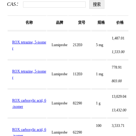
CAS：
名称
品牌
货号
规格
价格
1,487.01
ROX tetrazine, 5-isome
Lumiprobe
212E0
5 mg
r
1,533.00
778.91
ROX tetrazine, 5-isome
Lumiprobe
112E0
1 mg
r
803.00
13,029.04
ROX carboxylic acid, 6
Lumiprobe
82290
1 g
-isomer
13,432.00
100
3,533.71
ROX carboxylic acid, 6
Lumiprobe
62290
-isomer