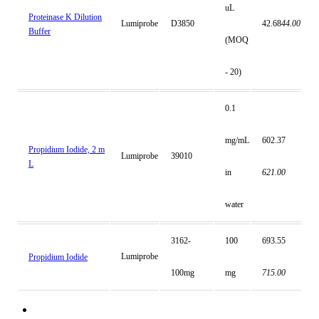
uL
Proteinase K Dilution
Lumiprobe
D3850
42.68
44.00
Buffer
(MOQ
- 20)
0.1
mg/mL
602.37
Propidium Iodide, 2 m
Lumiprobe
39010
L
in
621.00
water
3162-
100
693.55
Lumiprobe
Propidium Iodide
100mg
mg
715.00