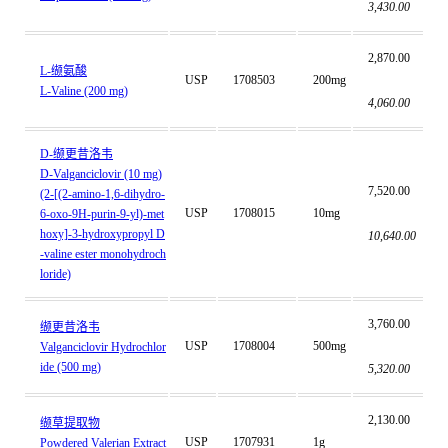
3,430.00
2,870.00
L-缬氨酸
USP
1708503
200mg
L-Valine (200 mg)
4,060.00
D-缬更昔洛韦
D-Valganciclovir (10 mg)
7,520.00
(2-[(2-amino-1,6-dihydro-
USP
1708015
10mg
6-oxo-9H-purin-9-yl)-met
hoxy]-3-hydroxypropyl D
10,640.00
-valine ester monohydroch
loride)
3,760.00
缬更昔洛韦
USP
1708004
500mg
Valganciclovir Hydrochlor
ide (500 mg)
5,320.00
2,130.00
缬草提取物
USP
1707931
1g
Powdered Valerian Extract