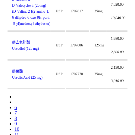
7,520.00
D-Valacyclovir (25 mg)
USP
1707817
25mg
(D-Valine, 2-[(2-amino-1,
6-dihydro-6-oxo-9H-purin
10,640.00
-9-yl)methoxy] ethyl ester)
1,980.00
熊去氧胆酸
USP
1707806
125mg
Ursodiol (125 mg)
2,800.00
2,130.00
熊果酸
USP
1707770
25mg
Ursolic Acid (25 mg)
3,010.00
6
7
8
9
10
11