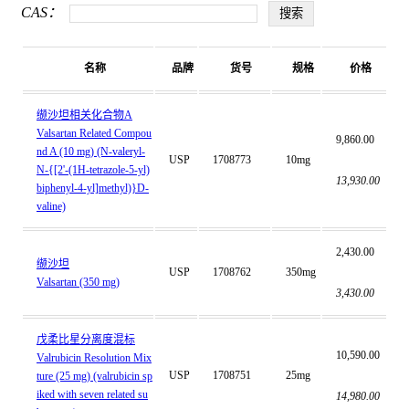
CAS：
名称
品牌
货号
规格
价格
缬沙坦相关化合物A
Valsartan Related Compou
9,860.00
nd A (10 mg) (N-valeryl-
USP
1708773
10mg
N-{[2'-(1H-tetrazole-5-yl)
13,930.00
biphenyl-4-yl]methyl)}D-
valine)
2,430.00
缬沙坦
USP
1708762
350mg
Valsartan (350 mg)
3,430.00
戊柔比星分离度混标
10,590.00
Valrubicin Resolution Mix
USP
1708751
25mg
ture (25 mg) (valrubicin sp
iked with seven related su
14,980.00