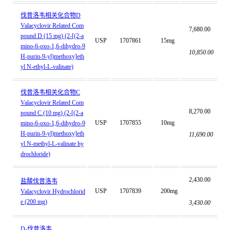
伐昔洛韦相关化合物D
Valacyclovir Related Com
7,680.00
pound D (15 mg) (2-[(2-a
USP
1707861
15mg
mino-6-oxo-1,6-dihydro-9
10,850.00
H-purin-9-yl)methoxy]eth
yl N-ethyl-L-valinate)
伐昔洛韦相关化合物C
Valacyclovir Related Com
8,270.00
pound C (10 mg) (2-[(2-a
USP
1707855
10mg
mino-6-oxo-1,6-dihydro-9
H-purin-9-yl)methoxy]eth
11,690.00
yl N-methyl-L-valinate hy
drochloride)
2,430.00
盐酸伐昔洛韦
USP
1707839
200mg
Valacyclovir Hydrochlorid
e (200 mg)
3,430.00
D-伐昔洛韦