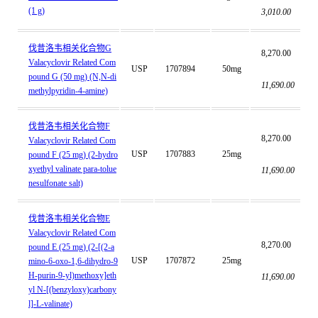
(1 g)
3,010.00
伐昔洛韦相关化合物G
8,270.00
Valacyclovir Related Com
USP
1707894
50mg
pound G (50 mg) (N,N-di
11,690.00
methylpyridin-4-amine)
伐昔洛韦相关化合物F
8,270.00
Valacyclovir Related Com
USP
1707883
25mg
pound F (25 mg) (2-hydro
xyethyl valinate para-tolue
11,690.00
nesulfonate salt)
伐昔洛韦相关化合物E
Valacyclovir Related Com
8,270.00
pound E (25 mg) (2-[(2-a
USP
1707872
25mg
mino-6-oxo-1,6-dihydro-9
H-purin-9-yl)methoxy]eth
11,690.00
yl N-[(benzyloxy)carbony
l]-L-valinate)