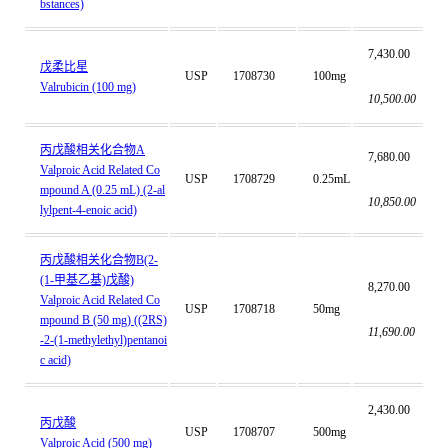
bstances)
7,430.00
戊柔比星
USP
1708730
100mg
Valrubicin (100 mg)
10,500.00
丙戊酸相关化合物A
7,680.00
Valproic Acid Related Co
USP
1708729
0.25mL
mpound A (0.25 mL) (2-al
10,850.00
lylpent-4-enoic acid)
丙戊酸相关化合物B(2-
(1-甲基乙基)戊酸)
8,270.00
Valproic Acid Related Co
USP
1708718
50mg
mpound B (50 mg) ((2RS)
11,690.00
-2-(1-methylethyl)pentanoi
c acid)
2,430.00
丙戊酸
USP
1708707
500mg
Valproic Acid (500 mg)