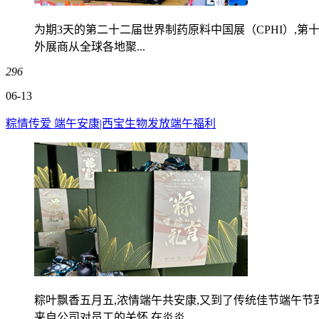
为期3天的第二十二届世界制药原料中国展（CPHI）,第
外展商从全球各地聚...
296
06-13
粽情传爱 端午安康|西宝生物发放端午福利
粽叶飘香五月五,浓情端午共安康,又到了传统佳节端午
来自公司对员工的关怀,在炎炎...