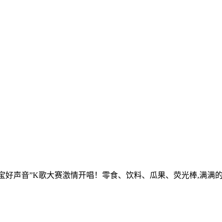
届“西宝好声音”K歌大赛激情开唱！零食、饮料、瓜果、荧光棒,满满